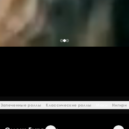
Запеченные роллы
Классические роллы
Маки
Нигири