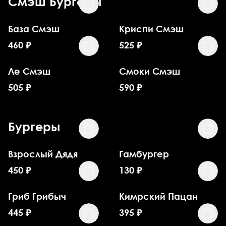
Смэш Бургеры
База Смэш
Криспи Смэш
460
₽
525
₽
Ле Смэш
Смоки Смэш
505
₽
590
₽
Бургеры
Взрослый Дядя
Гамбургер
450
₽
130
₽
Гриб Грибыч
Кимрский Пацан
445
₽
395
₽