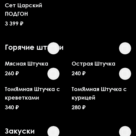
Сет Царский
ПОДГОН
3 399
₽
Горячие штучки
Мясная Штучка
Острая Штучка
260
₽
240
₽
ТомЯмная Штучка с
ТомЯмная Штучка с
креветками
курицей
340
₽
280
₽
Закуски