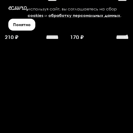
используя сайт, вы соглашаетесь на сбор
Картофель по-
Картофель по-
и
.
cookies
обработку персональных данных
деревенски
деревенски
Понятно
большой
стандартный
210
₽
170
₽
Картофель Фри
Картофель Фри
большой
стандартный
185
₽
130
₽
Креветки 5 шт.
Куриные Крылышки
Фирменные 4 шт.
305
₽
235
₽
Куриные Крылышки
Луковые колечки 7 шт.
Фирменные 8 шт.
200
₽