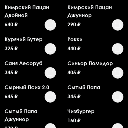
Кимрский Пацан
Кимрский Пацан
Двойной
Джуниор
640
₽
290
₽
Курячий Бутер
Рокки
325
₽
440
₽
Саня Лесоруб
Синьор Помидор
345
₽
405
₽
Сырный Псих 2.0
Сытый Папа
645
₽
345
₽
Сытый Папа
Чизбургер
Джуниор
160
₽