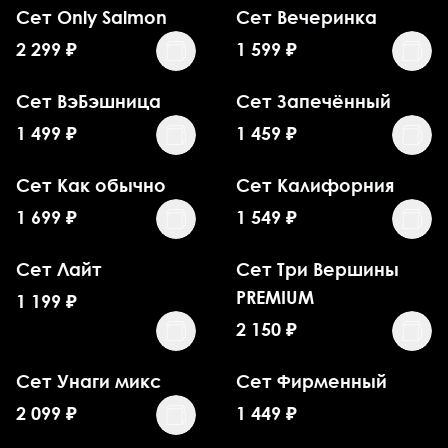
Сет Only Salmon
Сет Вечеринка
2 299
₽
1 599
₽
Сет ВэБэшница
Сет Запечённый
1 499
₽
1 459
₽
Сет Как обычно
Сет Калифорния
1 699
₽
1 549
₽
Сет Лайт
Сет Три Вершины
PREMIUM
1 199
₽
2 150
₽
Сет Унаги микс
Сет Фирменный
2 099
₽
1 449
₽