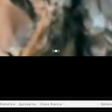
Напитки
Десерты
Снэк Боксы
Жареные роллы
Запеч