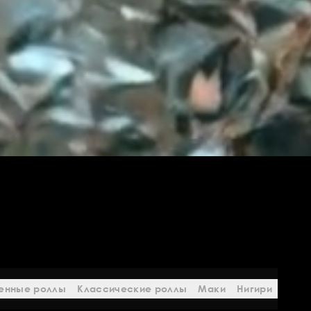
енные роллы
Классические роллы
Маки
Нигири