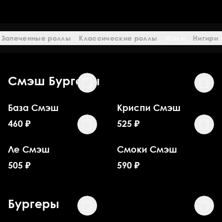
Запеченные роллы
Классические роллы
Маки
Нигири
Смэш Бургеры
База Смэш
Криспи Смэш
460
₽
525
₽
Ле Смэш
Смоки Смэш
505
₽
590
₽
Бургеры