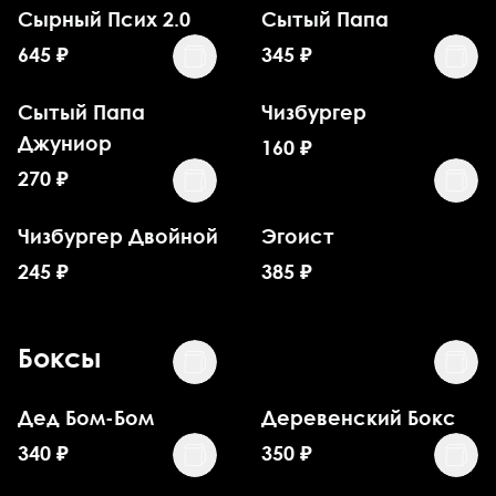
Сырный Псих 2.0
Сытый Папа
645
₽
345
₽
Сытый Папа
Чизбургер
Джуниор
160
₽
270
₽
Чизбургер Двойной
Эгоист
245
₽
385
₽
Боксы
Дед Бом-Бом
Деревенский Бокс
340
₽
350
₽