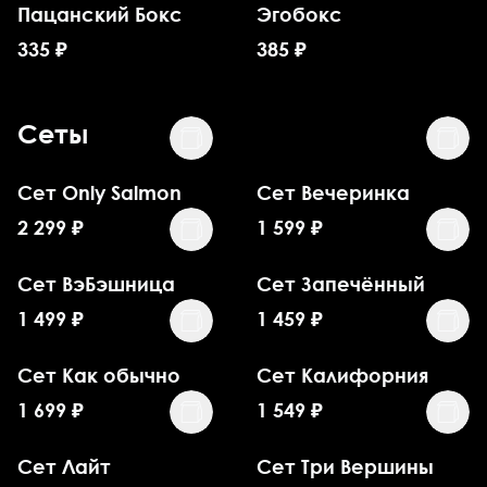
Пацанский Бокс
Эгобокс
335
₽
385
₽
Сеты
Сет Only Salmon
Сет Вечеринка
2 299
₽
1 599
₽
Сет ВэБэшница
Сет Запечённый
1 499
₽
1 459
₽
Сет Как обычно
Сет Калифорния
1 699
₽
1 549
₽
Сет Лайт
Сет Три Вершины