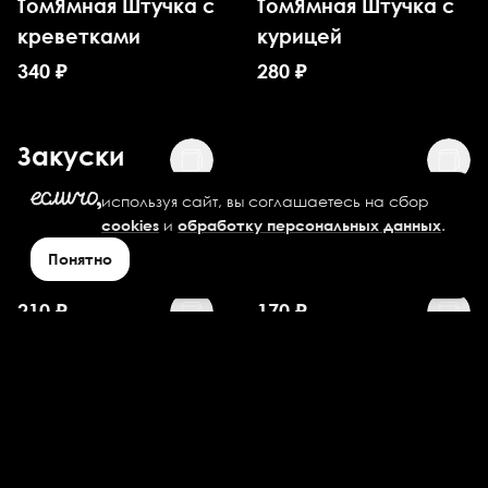
ТомЯмная Штучка с
ТомЯмная Штучка с
креветками
курицей
340
₽
280
₽
Закуски
используя сайт, вы соглашаетесь на сбор
Картофель по-
Картофель по-
и
.
cookies
обработку персональных данных
деревенски
деревенски
Понятно
большой
стандартный
210
₽
170
₽
Картофель Фри
Картофель Фри
большой
стандартный
185
₽
130
₽