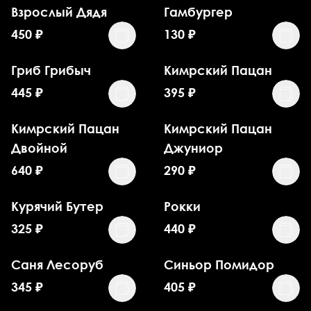
Взрослый Дядя
Гамбургер
450
₽
130
₽
Гриб Грибыч
Кимрский Пацан
445
₽
395
₽
Кимрский Пацан
Кимрский Пацан
Двойной
Джуниор
640
₽
290
₽
Курячий Бутер
Рокки
325
₽
440
₽
Саня Лесоруб
Синьор Помидор
345
₽
405
₽