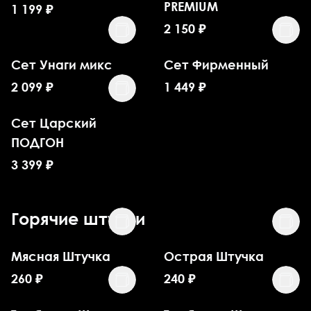
PREMIUM
1 199
₽
2 150
₽
Сет Унаги микс
Сет Фирменный
2 099
₽
1 449
₽
Сет Царский
ПОДГОН
3 399
₽
Горячие штучки
Мясная Штучка
Острая Штучка
260
₽
240
₽