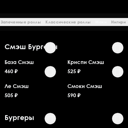
Запеченные роллы
Классические роллы
Маки
Нигири
Смэш Бургеры
База Смэш
Криспи Смэш
460
₽
525
₽
Ле Смэш
Смоки Смэш
505
₽
590
₽
Бургеры