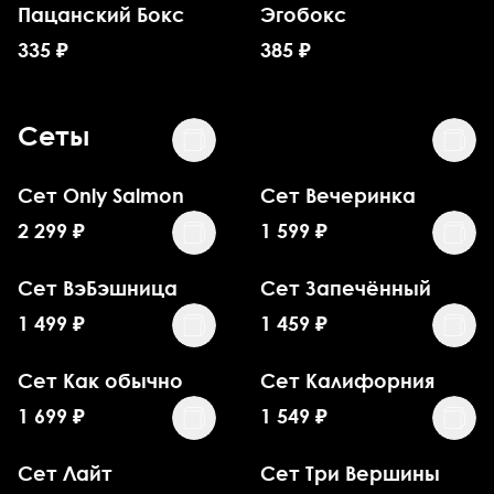
Пацанский Бокс
Эгобокс
335
₽
385
₽
Сеты
Сет Only Salmon
Сет Вечеринка
2 299
₽
1 599
₽
Сет ВэБэшница
Сет Запечённый
1 499
₽
1 459
₽
Сет Как обычно
Сет Калифорния
1 699
₽
1 549
₽
Сет Лайт
Сет Три Вершины