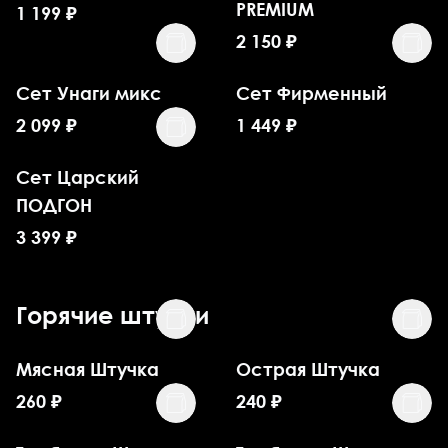
PREMIUM
1 199
₽
2 150
₽
Сет Унаги микс
Сет Фирменный
2 099
₽
1 449
₽
Сет Царский
ПОДГОН
3 399
₽
Горячие штучки
Мясная Штучка
Острая Штучка
260
₽
240
₽