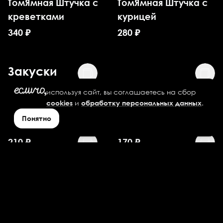
ТомЯмная Штучка с
ТомЯмная Штучка с
креветками
курицей
340
₽
280
₽
Закуски
используя сайт, вы соглашаетесь на сбор
Картофель по-
Картофель по-
и
.
cookies
обработку персональных данных
деревенски
деревенски
Понятно
большой
стандартный
210
₽
170
₽
Картофель Фри
Картофель Фри
большой
стандартный
185
₽
130
₽