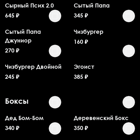
Сырный Псих 2.0
Сытый Папа
645
₽
345
₽
Сытый Папа
Чизбургер
Джуниор
160
₽
270
₽
Чизбургер Двойной
Эгоист
245
₽
385
₽
Боксы
Дед Бом-Бом
Деревенский Бокс
340
₽
350
₽