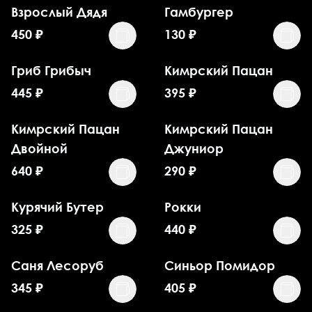
Взрослый Дядя
Гамбургер
450
₽
130
₽
Гриб Грибыч
Кимрский Пацан
445
₽
395
₽
Кимрский Пацан
Кимрский Пацан
Двойной
Джуниор
640
₽
290
₽
Курячий Бутер
Рокки
325
₽
440
₽
Саня Лесоруб
Синьор Помидор
345
₽
405
₽