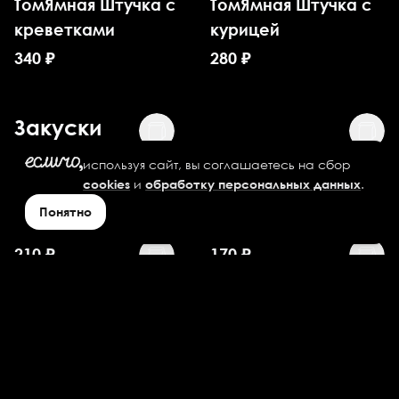
ТомЯмная Штучка с
ТомЯмная Штучка с
креветками
курицей
340
₽
280
₽
Закуски
используя сайт, вы соглашаетесь на сбор
Картофель по-
Картофель по-
и
.
cookies
обработку персональных данных
деревенски
деревенски
Понятно
большой
стандартный
210
₽
170
₽
Картофель Фри
Картофель Фри
большой
стандартный
185
₽
130
₽