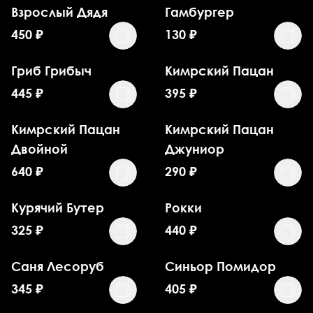
Взрослый Дядя
Гамбургер
450
₽
130
₽
Гриб Грибыч
Кимрский Пацан
445
₽
395
₽
Кимрский Пацан
Кимрский Пацан
Двойной
Джуниор
640
₽
290
₽
Курячий Бутер
Рокки
325
₽
440
₽
Саня Лесоруб
Синьор Помидор
345
₽
405
₽