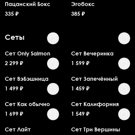
Пацанский Бокс
Эгобокс
335
₽
385
₽
Сеты
Сет Only Salmon
Сет Вечеринка
2 299
₽
1 599
₽
Сет ВэБэшница
Сет Запечённый
1 499
₽
1 459
₽
Сет Как обычно
Сет Калифорния
1 699
₽
1 549
₽
Сет Лайт
Сет Три Вершины