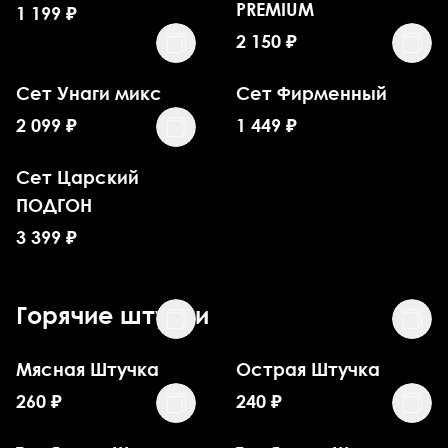
PREMIUM
1 199
₽
2 150
₽
Сет Унаги микс
Сет Фирменный
2 099
₽
1 449
₽
Сет Царский
ПОДГОН
3 399
₽
Горячие штучки
Мясная Штучка
Острая Штучка
260
₽
240
₽