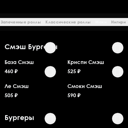
Запеченные роллы
Классические роллы
Маки
Нигири
Смэш Бургеры
База Смэш
Криспи Смэш
460
₽
525
₽
Ле Смэш
Смоки Смэш
505
₽
590
₽
Бургеры