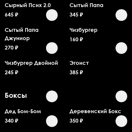
Сырный Псих 2.0
Сытый Папа
645
₽
345
₽
Сытый Папа
Чизбургер
Джуниор
160
₽
270
₽
Чизбургер Двойной
Эгоист
245
₽
385
₽
Боксы
Дед Бом-Бом
Деревенский Бокс
340
₽
350
₽