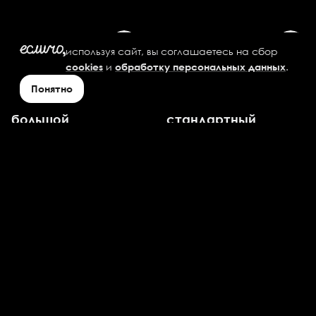
Закуски
используя сайт, вы соглашаетесь на сбор
и
.
cookies
обработку персональных данных
Картофель по-
Картофель по-
Понятно
деревенски
деревенски
большой
стандартный
210
₽
170
₽
Картофель Фри
Картофель Фри
большой
стандартный
185
₽
130
₽
Креветки 5 шт.
Куриные Крылышки
Фирменные 4 шт.
305
₽
235
₽