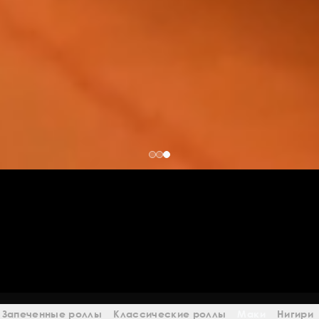
Запеченные роллы
Классические роллы
Маки
Нигири