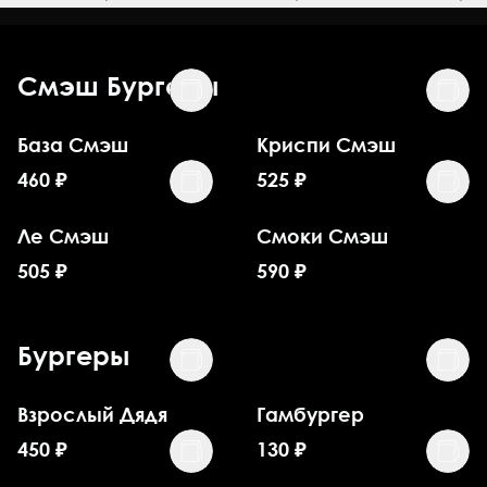
Смэш Бургеры
База Смэш
Криспи Смэш
460
₽
525
₽
Ле Смэш
Смоки Смэш
505
₽
590
₽
Бургеры
Взрослый Дядя
Гамбургер
450
₽
130
₽