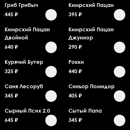
Гриб Грибыч
Кимрский Пацан
445
₽
395
₽
Кимрский Пацан
Кимрский Пацан
Двойной
Джуниор
640
₽
290
₽
Курячий Бутер
Рокки
325
₽
440
₽
Саня Лесоруб
Синьор Помидор
345
₽
405
₽
Сырный Псих 2.0
Сытый Папа
645
₽
345
₽