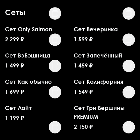
Сеты
Сет Only Salmon
Сет Вечеринка
2 299
₽
1 599
₽
Сет ВэБэшница
Сет Запечённый
1 499
₽
1 459
₽
Сет Как обычно
Сет Калифорния
1 699
₽
1 549
₽
Сет Лайт
Сет Три Вершины
PREMIUM
1 199
₽
2 150
₽