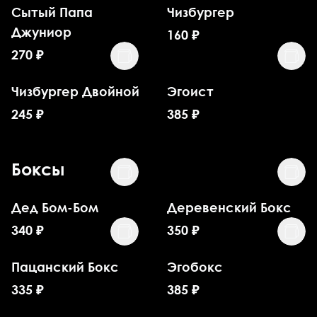
Сытый Папа
Чизбургер
Джуниор
160
₽
270
₽
Чизбургер Двойной
Эгоист
245
₽
385
₽
Боксы
Дед Бом-Бом
Деревенский Бокс
340
₽
350
₽
Пацанский Бокс
Эгобокс
335
₽
385
₽