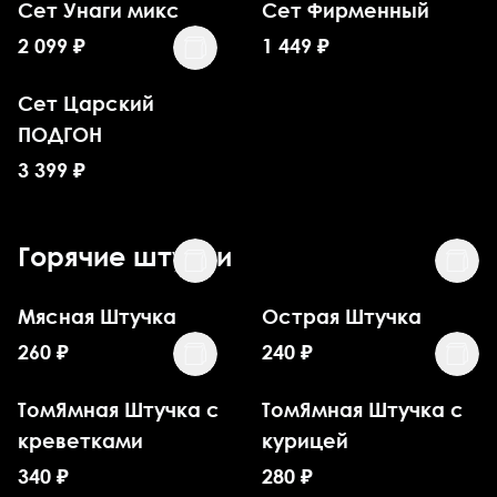
Сет Унаги микс
Сет Фирменный
2 099
₽
1 449
₽
Сет Царский
ПОДГОН
3 399
₽
Горячие штучки
Мясная Штучка
Острая Штучка
260
₽
240
₽
ТомЯмная Штучка с
ТомЯмная Штучка с
креветками
курицей
340
₽
280
₽