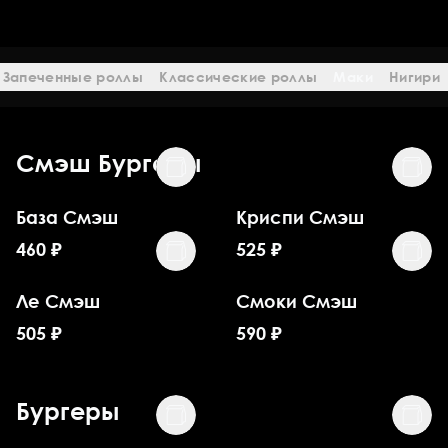
Запеченные роллы
Классические роллы
Маки
Нигири
Смэш Бургеры
База Смэш
Криспи Смэш
460
₽
525
₽
Ле Смэш
Смоки Смэш
505
₽
590
₽
Бургеры