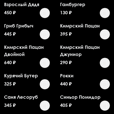
Взрослый Дядя
Гамбургер
450
₽
130
₽
Гриб Грибыч
Кимрский Пацан
445
₽
395
₽
Кимрский Пацан
Кимрский Пацан
Двойной
Джуниор
640
₽
290
₽
Курячий Бутер
Рокки
325
₽
440
₽
Саня Лесоруб
Синьор Помидор
345
₽
405
₽