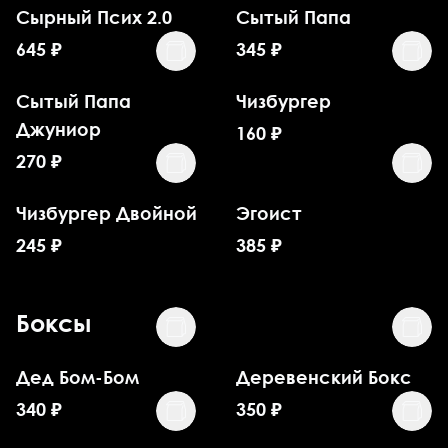
Сырный Псих 2.0
Сытый Папа
645
₽
345
₽
Сытый Папа
Чизбургер
Джуниор
160
₽
270
₽
Чизбургер Двойной
Эгоист
245
₽
385
₽
Боксы
Дед Бом-Бом
Деревенский Бокс
340
₽
350
₽