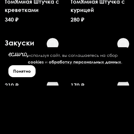
ТомЯмная Штучка с
ТомЯмная Штучка с
креветками
курицей
340
₽
280
₽
Закуски
используя сайт, вы соглашаетесь на сбор
Картофель по-
Картофель по-
и
.
cookies
обработку персональных данных
деревенски
деревенски
Понятно
большой
стандартный
210
₽
170
₽
Картофель Фри
Картофель Фри
большой
стандартный
185
₽
130
₽