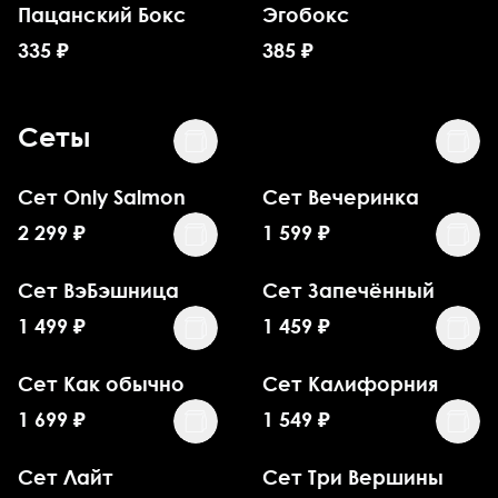
Пацанский Бокс
Эгобокс
335
₽
385
₽
Сеты
Сет Only Salmon
Сет Вечеринка
2 299
₽
1 599
₽
Сет ВэБэшница
Сет Запечённый
1 499
₽
1 459
₽
Сет Как обычно
Сет Калифорния
1 699
₽
1 549
₽
Сет Лайт
Сет Три Вершины