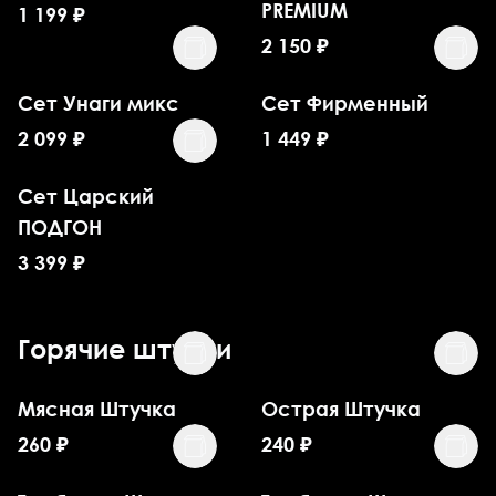
PREMIUM
1 199
₽
2 150
₽
Сет Унаги микс
Сет Фирменный
2 099
₽
1 449
₽
Сет Царский
ПОДГОН
3 399
₽
Горячие штучки
Мясная Штучка
Острая Штучка
260
₽
240
₽