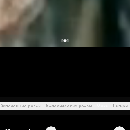
Запеченные роллы
Классические роллы
Маки
Нигири