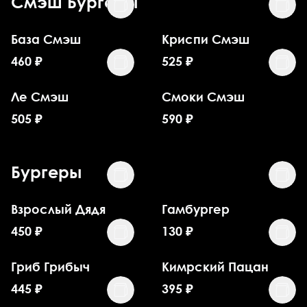
Смэш Бургеры
База Смэш
Криспи Смэш
460
₽
525
₽
Ле Смэш
Смоки Смэш
505
₽
590
₽
Бургеры
Взрослый Дядя
Гамбургер
450
₽
130
₽
Гриб Грибыч
Кимрский Пацан
445
₽
395
₽