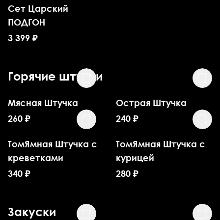
Сет Царский
ПОДГОН
3 399
₽
Горячие штучки
Мясная Штучка
Острая Штучка
260
₽
240
₽
ТомЯмная Штучка с
ТомЯмная Штучка с
креветками
курицей
340
₽
280
₽
Закуски