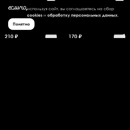
используя сайт, вы соглашаетесь на сбор
Картофель по-
Картофель по-
и
.
cookies
обработку персональных данных
деревенски
деревенски
Понятно
большой
стандартный
210
₽
170
₽
Картофель Фри
Картофель Фри
большой
стандартный
185
₽
130
₽
Креветки 5 шт.
Куриные Крылышки
Фирменные 4 шт.
305
₽
235
₽
Куриные Крылышки
Луковые колечки 7 шт.
Фирменные 8 шт.
200
₽