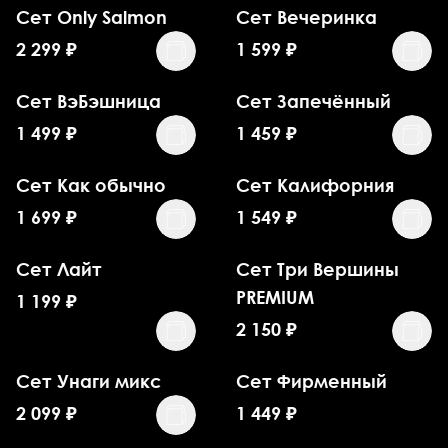
Сет Only Salmon
Сет Вечеринка
2 299
₽
1 599
₽
Сет ВэБэшница
Сет Запечённый
1 499
₽
1 459
₽
Сет Как обычно
Сет Калифорния
1 699
₽
1 549
₽
Сет Лайт
Сет Три Вершины
PREMIUM
1 199
₽
2 150
₽
Сет Унаги микс
Сет Фирменный
2 099
₽
1 449
₽