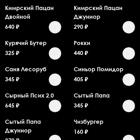
Кимрский Пацан
Кимрский Пацан
Двойной
Джуниор
640
₽
290
₽
Курячий Бутер
Рокки
325
₽
440
₽
Саня Лесоруб
Синьор Помидор
345
₽
405
₽
Сырный Псих 2.0
Сытый Папа
645
₽
345
₽
Сытый Папа
Чизбургер
Джуниор
160
₽